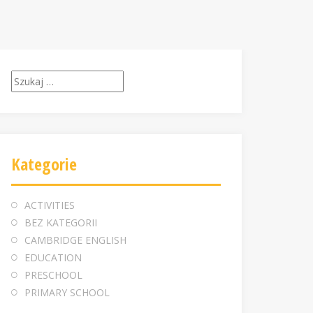
S
z
u
k
a
Kategorie
j
:
ACTIVITIES
BEZ KATEGORII
CAMBRIDGE ENGLISH
EDUCATION
PRESCHOOL
PRIMARY SCHOOL