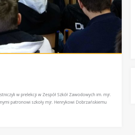
stniczyli w prelekcji w Zespół Szkół Zawodowych im. mjr.
nnymi patronowi szkoły mjr. Henrykowi Dobrzańskiemu