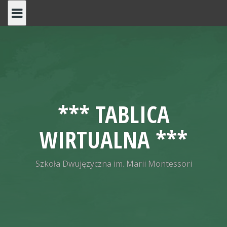
S
k
i
p
t
o
c
o
*** TABLICA
n
t
WIRTUALNA ***
e
n
t
Szkoła Dwujęzyczna im. Marii Montessori