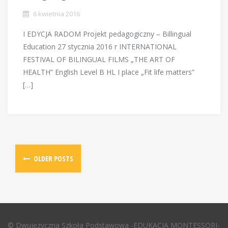
6 kwietnia 2016
I EDYCJA RADOM Projekt pedagogiczny – Billingual
Education 27 stycznia 2016 r INTERNATIONAL
FESTIVAL OF BILINGUAL FILMS „THE ART OF
HEALTH” English Level B HL I place „Fit life matters”
[…]
P
OLDER POSTS
o
s
t
© Dwujęzyczna Szkoła Podstawowa -EDUKACJA MONTESSORI-